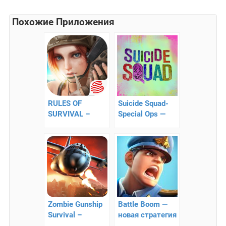
Похожие Приложения
RULES OF
Suicide Squad-
SURVIVAL –
Special Ops —
борьба за
Отряд
выживание
самоубийц:
Спецназ
Zombie Gunship
Battle Boom —
Survival –
новая стратегия
уничтожайте