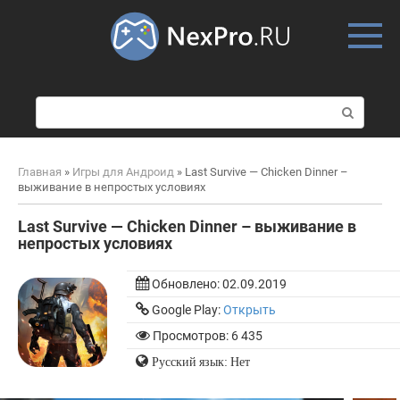
Skip
to
content
П
о
и
с
Главная
»
Игры для Андроид
»
Last Survive — Chicken Dinner –
к
выживание в непростых условиях
:
Last Survive — Chicken Dinner – выживание в
непростых условиях
Обновлено:
02.09.2019
Google Play:
Открыть
Просмотров: 6 435
Русский язык: Нет