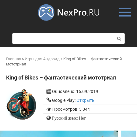
Skip
to
content
П
о
и
с
Главная
»
Игры для Андроид
»
King of Bikes – фантастический
к
мототриал
:
King of Bikes – фантастический мототриал
Обновлено:
16.09.2019
Google Play:
Открыть
Просмотров: 3 044
Русский язык: Нет