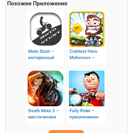
Похожие Приложения
Moto Stunt –
Crahtest Hero
интересный
Motocross —
мотогонки
новый
мотокросс
Death Moto 3 –
Faily Rider –
мистические
приключения
гонки на
Фила на
выживание
мотоцикле