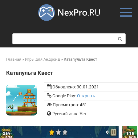
Skip
to
content
П
о
и
с
Главная
»
Игры для Андроид
»
Катапульта Квест
к
:
Катапульта Квест
Обновлено:
30.01.2021
Google Play:
Открыть
Просмотров: 451
Русский язык: Нет