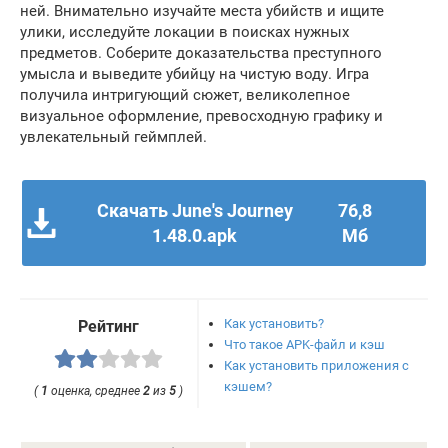
ней. Внимательно изучайте места убийств и ищите
улики, исследуйте локации в поисках нужных
предметов. Соберите доказательства преступного
умысла и выведите убийцу на чистую воду. Игра
получила интригующий сюжет, великолепное
визуальное оформление, превосходную графику и
увлекательный геймплей.
Скачать June's Journey
76,8
1.48.0.apk
Мб
Как установить?
Рейтинг
Что такое APK-файл и кэш
Как установить приложения с
кэшем?
(
1
оценка, среднее
2
из
5
)