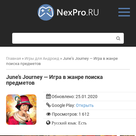
Skip
to
content
П
о
и
с
Главная
»
Игры для Андроид
»
June’s Journey — Игра в жанре
к
поиска предметов
:
June’s Journey — Игра в жанре поиска
предметов
Обновлено:
25.01.2020
Google Play:
Открыть
Просмотров: 1 612
Русский язык: Есть