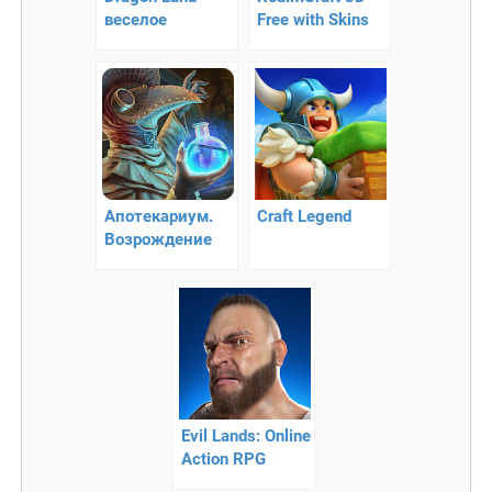
веселое
Free with Skins
платформер-
Export to
приключение в
Minecraft —
стране драконов
кубический мир
Апотекариум.
Craft Legend
Возрождение
зла
Evil Lands: Online
Action RPG