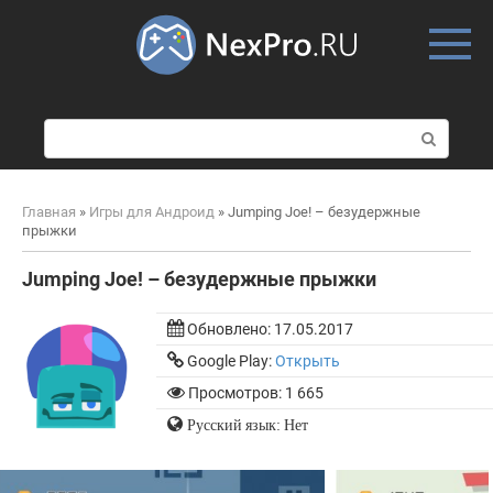
Skip
to
content
П
о
и
с
Главная
»
Игры для Андроид
»
Jumping Joe! – безудержные
к
прыжки
:
Jumping Joe! – безудержные прыжки
Обновлено:
17.05.2017
Google Play:
Открыть
Просмотров: 1 665
Русский язык: Нет