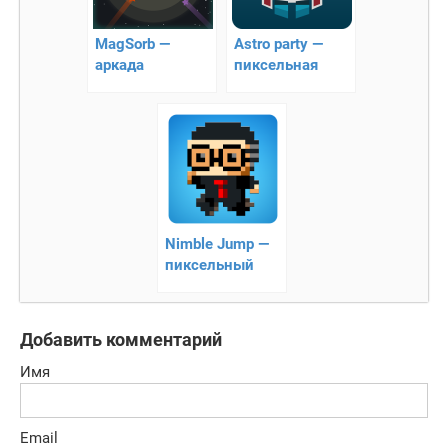
MagSorb —
Astro party —
аркада
пиксельная
стрелялка
Nimble Jump —
пиксельный
раннер про
ниндзя!
Добавить комментарий
Имя
Email