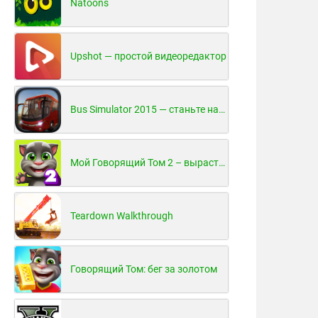
Natoons
Upshot — простой видеоредактор
Bus Simulator 2015 — станьте настоящим водителем автобуса!
Мой Говорящий Том 2 – вырасти и воспитай своего котенка
Teardown Walkthrough
Говорящий Том: бег за золотом