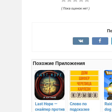
( Пока оценок нет )
По
Похожие Приложения
Last Hope —
Слово по
Rai
cнайпер против
подсказке
dog