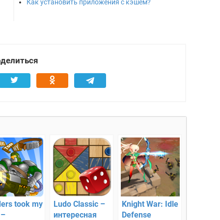
Как установить приложения с кэшем?
делиться
ders took my
Ludo Classic –
Knight War: Idle
 –
интересная
Defense