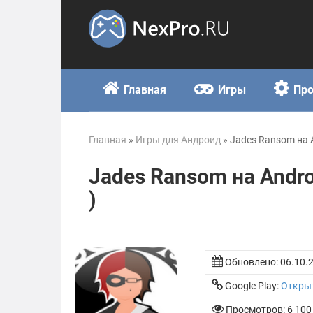
Skip
to
content
Главная
Игры
Пр
Главная
»
Игры для Андроид
»
Jades Ransom на A
Jades Ransom на Andro
)
Обновлено:
06.10.
Google Play:
Откры
Просмотров: 6 100