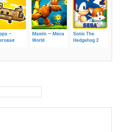
ppa –
Maxim — Meca
Sonic The
еговая
World
Hedgehog 2
ана
Adventures –
Classic —
бегите к своей
соники
цели