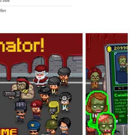
5 368
 Нет