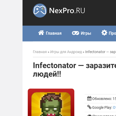
Skip
to
content
Главная
Игры
Пр
Главная
»
Игры для Андроид
»
Infectonator — за
Infectonator — зарази
людей!!
Обновлено:
1
Google Play:
О