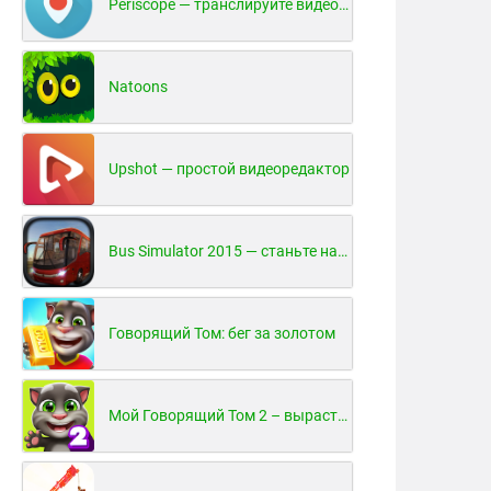
Periscope — транслируйте видео в реальном времени!
Natoons
Upshot — простой видеоредактор
Bus Simulator 2015 — станьте настоящим водителем автобуса!
Говорящий Том: бег за золотом
Мой Говорящий Том 2 – вырасти и воспитай своего котенка