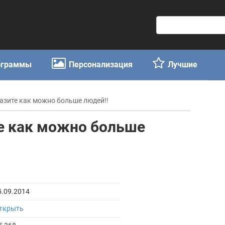
П
о
и
с
ограммы
Персонализация
Лучшие
к
:
разите как можно больше людей!!
те как можно больше
5.09.2014
ткрыть