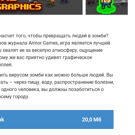
 насчет того, чтобы превращать людей в зомби?
ров журнала Armor Games, игра является лучшей
ру хвалят ее за веселую атмосферу, ощущение
тому же вас приятно удивят графическое
плея.
разить вирусом зомби как можно больше людей. Вы
ть – через пищу, воду, распространение болезни,
 одного человека, вы должны позаботиться о
всему городу.
pk
20,0 Мб