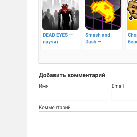
DEAD EYES —
Smash and
Cho
научит
Dash —
бер
правильно
пиксельная
охр
вырабатывать
аркада с
стратегию
бесконечной
ареной
Добавить комментарий
Имя
Email
Комментарий