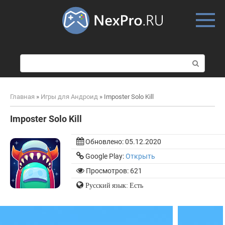
Skip
to
content
П
о
и
с
Главная
»
Игры для Андроид
»
Imposter Solo Kill
к
:
Imposter Solo Kill
Обновлено:
05.12.2020
Google Play:
Открыть
Просмотров: 621
Русский язык: Есть