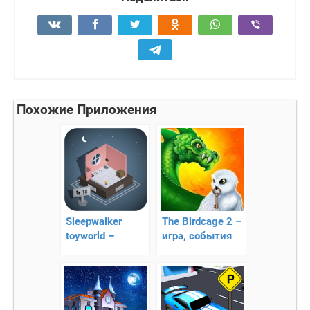
Похожие Приложения
Sleepwalker
The Birdcage 2 –
toyworld –
игра, события
интересная
которой
головоломка!
разворачиваются
в мире магии!