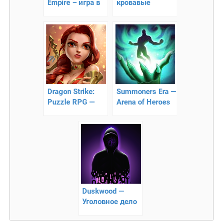
Empire – игра в
кровавые
жанре MMORG
сражения.
Dragon Strike:
Summoners Era —
Puzzle RPG —
Arena of Heroes
новая ролевая
игра «три в ряд»
Duskwood —
Уголовное дело
и детективные
игры