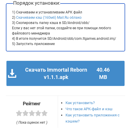
Порядок установки:
1) Скачиваем и устанавливаем APK файл
2)
Скачиваем кэш (160мб) Mail.Ru облако
3) Скопировать папку кэша в SD/Android/obb/
Если у вас нет этой папки, создайте ее при помощи любого
файлового менеджера
4) В итоге получится SD/Android/obb/com.ltgames.android.imj/
5) Запустить приложение
Скачать Immortal Reborn
40.46
v1.1.1.apk
MB
Как установить?
Рейтинг
Что такое APK-файл и кэш
Как установить приложения с
кэшем?
( Пока оценок нет )