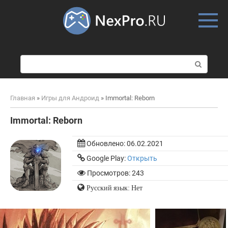
Skip
to
content
П
о
и
с
Главная
»
Игры для Андроид
»
Immortal: Reborn
к
:
Immortal: Reborn
Обновлено:
06.02.2021
Google Play:
Открыть
Просмотров: 243
Русский язык: Нет