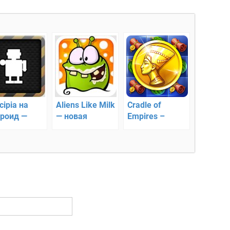
cipia на
Aliens Like Milk
Cradle of
роид —
— новая
Empires –
оволомка
интересная
головоломка
головоломка
на Андроид