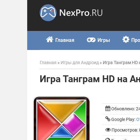
Skip
to
content
Главная
Игры
Пр
Главная
»
Игры для Андроид
»
Игра Танграм HD 
Игра Танграм HD на А
Обновлено:
2
Google Play:
О
Просмотров: 