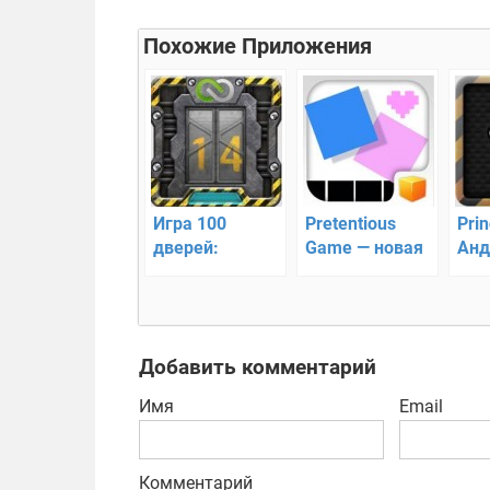
Похожие Приложения
Игра 100
Pretentious
Prin
дверей:
Game — новая
Анд
Планета
очень
гол
пришельцев
интересная
для Андроид
головоломка
Добавить комментарий
Имя
Email
Комментарий