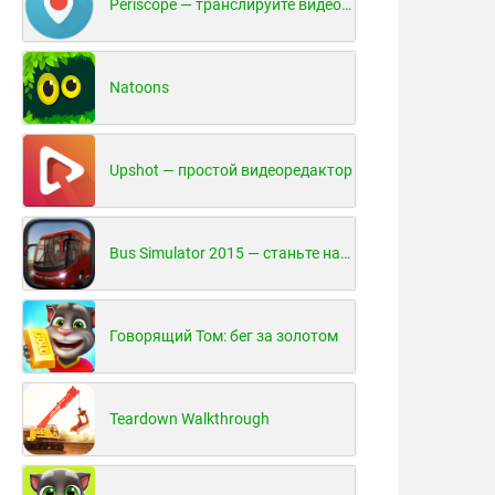
Periscope — транслируйте видео в реальном времени!
Natoons
Upshot — простой видеоредактор
Bus Simulator 2015 — станьте настоящим водителем автобуса!
Говорящий Том: бег за золотом
Teardown Walkthrough