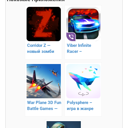
Corridor Z —
Viber Infinite
новый зомби
Racer –
раннер
безумные гонки
War Plane 3D Fun
Polysphere –
Battle Games —
игра в жанре
битва
головоломок
истребителей