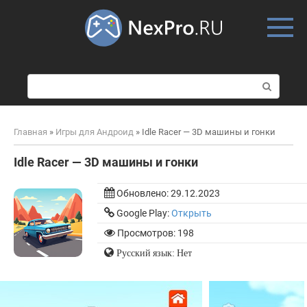
Skip
to
content
П
о
и
с
Главная
»
Игры для Андроид
»
Idle Racer — 3D машины и гонки
к
:
Idle Racer — 3D машины и гонки
Обновлено:
29.12.2023
Google Play:
Открыть
Просмотров: 198
Русский язык: Нет