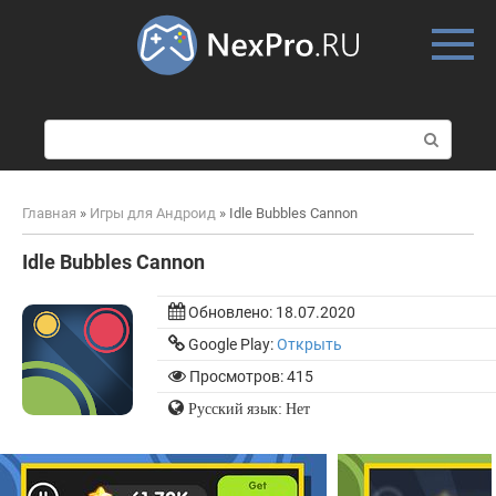
Skip
to
content
П
о
и
с
Главная
»
Игры для Андроид
»
Idle Bubbles Cannon
к
:
Idle Bubbles Cannon
Обновлено:
18.07.2020
Google Play:
Открыть
Просмотров: 415
Русский язык: Нет