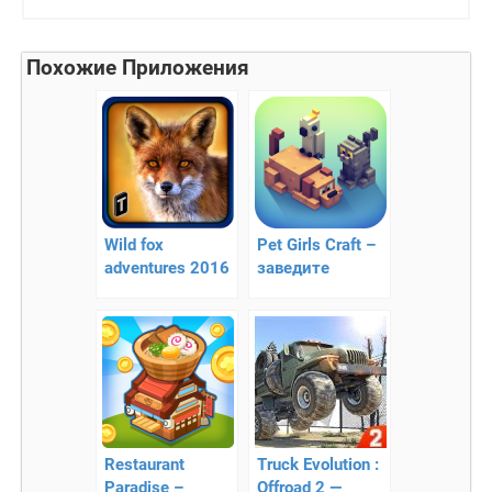
Похожие Приложения
Wild fox
Pet Girls Craft –
adventures 2016
заведите
– симулятор
виртуального
лисы
питомца
Restaurant
Truck Evolution :
Paradise –
Offroad 2 —