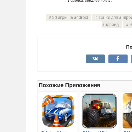
(
1
оценка, среднее
4
из
5
)
3d игры на android
Гонки для андро
андроид
Н
По
Похожие Приложения