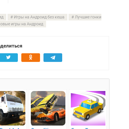
ид
Игры на Андроид без кеша
Лучшие гонки
овые игры на Андроид
делиться