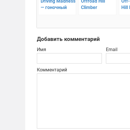
Driving Madness
Offroad Hill
Off
— гоночный
Climber
Hill
раннер
Legends —
сим
триальные
гру
гонки на
монср-карах
Добавить комментарий
Имя
Email
Комментарий