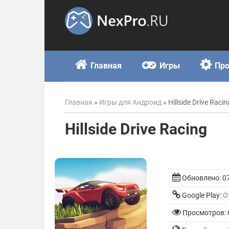
Skip
to
content
Главная
Игры
Пр
Главная
»
Игры для Андроид
»
Hillside Drive Racin
Hillside Drive Racing
Обновлено:
0
Google Play:
О
Просмотров: 