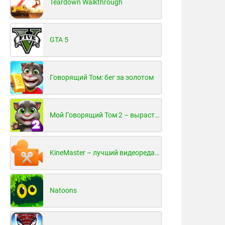
Teardown Walkthrough
GTA 5
Говорящий Том: бег за золотом
Мой Говорящий Том 2 – вырасти и воспитай своего котенка
KineMaster – лучший видеоредактор для Android
Natoons