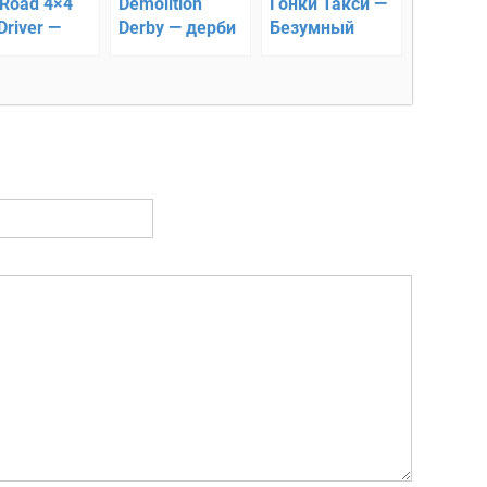
-Road 4×4
Demolition
Гонки Такси —
 Driver —
Derby — дерби
Безумный
улятор
на
Водитель
зовиков
уничтожение
3D