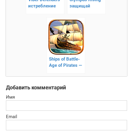
истребление
защищай
монстров
легендарный
олимп!
Ships of Battle-
Age of Pirates —
корабли эпохи
битв пиратов
Добавить комментарий
Имя
Email