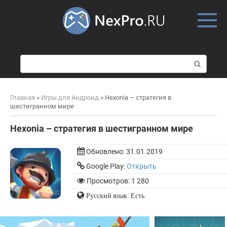
Skip
to
content
П
о
и
с
Главная
»
Игры для Андроид
»
Hexonia – стратегия в
к
шестигранном мире
:
Hexonia – стратегия в шестигранном мире
Обновлено:
31.01.2019
Google Play:
Открыть
Просмотров: 1 280
Русский язык: Есть