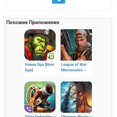
Похожие Приложения
Новая Эра [New
League of War:
Age]
Mercenaries –
военная
стратегия
Viber Defenders –
Olympus Rising –