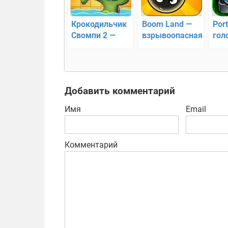
Крокодильчик
Boom Land —
Port
Свомпи 2 —
взрывоопасная
гол
Физической
игра
головоломки с
водой
Добавить комментарий
Имя
Email
Комментарий