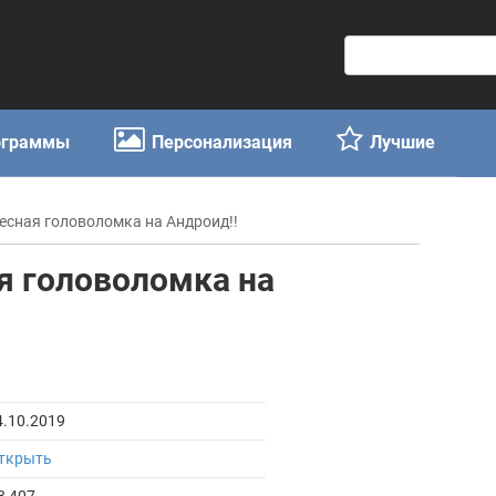
П
о
и
с
ограммы
Персонализация
Лучшие
к
:
ресная головоломка на Андроид!!
ая головоломка на
4.10.2019
ткрыть