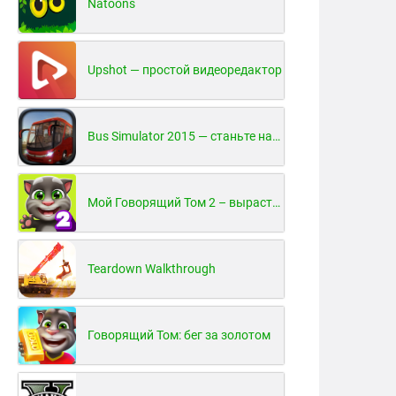
Natoons
Upshot — простой видеоредактор
Bus Simulator 2015 — станьте настоящим водителем автобуса!
Мой Говорящий Том 2 – вырасти и воспитай своего котенка
Teardown Walkthrough
Говорящий Том: бег за золотом