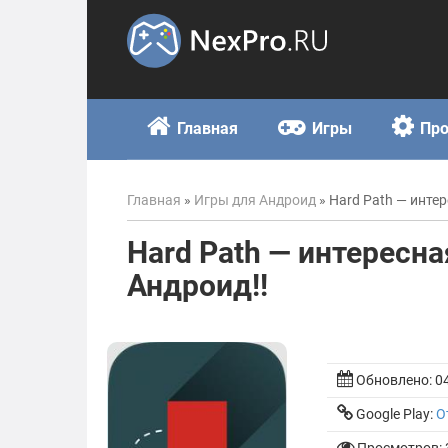
Skip
to
content
Главная
Игры
Пр
Главная
»
Игры для Андроид
»
Hard Path — инте
Hard Path — интересн
Андроид!!
Обновлено:
0
Google Play:
О