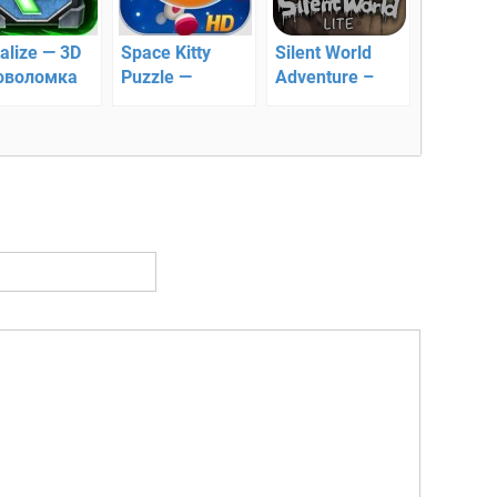
alize — 3D
Space Kitty
Silent World
оволомка
Puzzle —
Adventure –
интересная
спасение мира
головоломка
про котика!