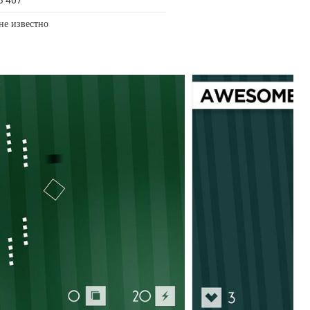
3 407
не известно