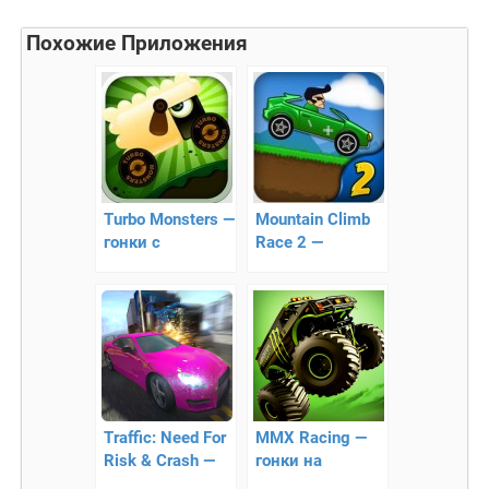
Похожие Приложения
Turbo Monsters —
Mountain Climb
гонки с
Race 2 —
реалистичной
похожая игра на
физикой
Hill Climb Racing
Traffic: Need For
MMX Racing —
Risk & Crash —
гонки на
захватывающие
мощных