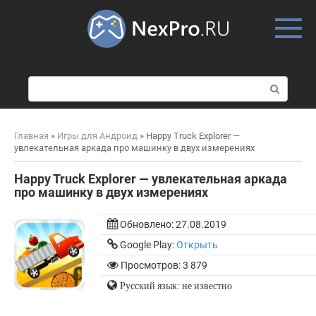
Skip
to
content
П
о
и
с
Главная
»
Игры для Андроид
»
Happy Truck Explorer —
к
увлекательная аркада про машинку в двух измерениях
:
Happy Truck Explorer — увлекательная аркада
про машинку в двух измерениях
Обновлено:
27.08.2019
Google Play:
Открыть
Просмотров: 3 879
Русский язык: не известно