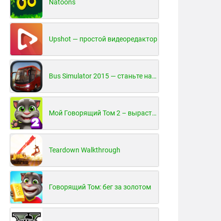
Natoons
Upshot — простой видеоредактор
Bus Simulator 2015 — станьте настоящим водителем автобуса!
Мой Говорящий Том 2 – вырасти и воспитай своего котенка
Teardown Walkthrough
Говорящий Том: бег за золотом