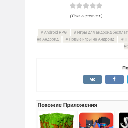
( Пока оценок нет )
Android RPG
Игры для андроид бесплат
на Андроид
Новые игры на Андроид
П
н
По
Похожие Приложения