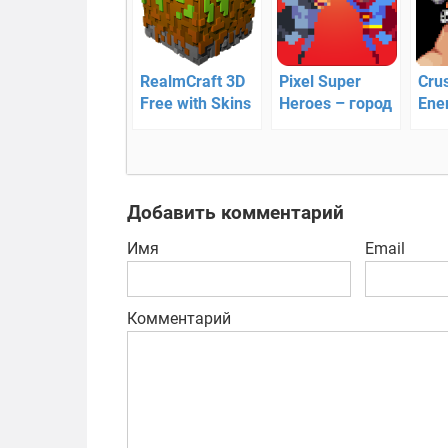
RealmCraft 3D
Pixel Super
Cru
Free with Skins
Heroes – город
Ene
Export to
героев
фан
Minecraft —
стр
кубический
мир
Добавить комментарий
Имя
Email
Комментарий