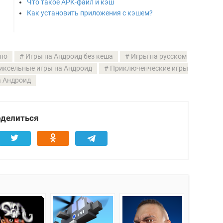
Что такое APK-файл и кэш
Как установить приложения с кэшем?
но
Игры на Андроид без кеша
Игры на русском
иксельные игры на Андроид
Приключенческие игры
а Андроид
делиться