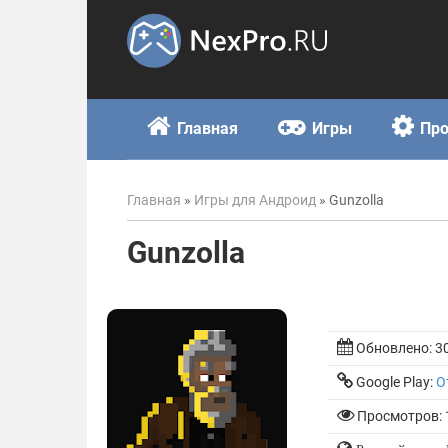
Skip
to
content
Главная
Игры
Пр
Главная
»
Игры для Андроид
»
Gunzolla
Gunzolla
Обновлено:
3
Google Play:
О
Просмотров: 