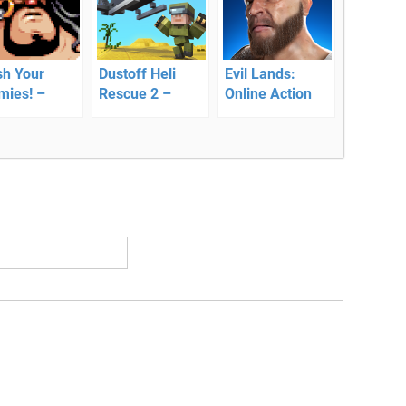
sh Your
Dustoff Heli
Evil Lands:
mies! –
Rescue 2 –
Online Action
тастическая
управляйте
RPG
атегия
спасательным
вертолетом