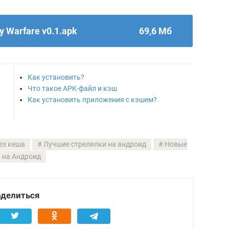
y Warfare v0.1.apk
69,6 Мб
Как установить?
Что такое APK-файл и кэш
Как установить приложения с кэшем?
ез кеша
Лучшие стрелялки на андроид
Новые
 на Андроид
делиться