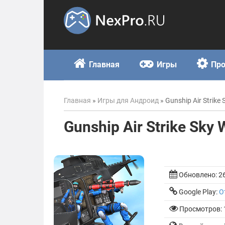
Skip
to
content
Главная
Игры
Пр
Главная
»
Игры для Андроид
»
Gunship Air Strike
Gunship Air Strike Sky 
Обновлено:
2
Google Play:
О
Просмотров: 