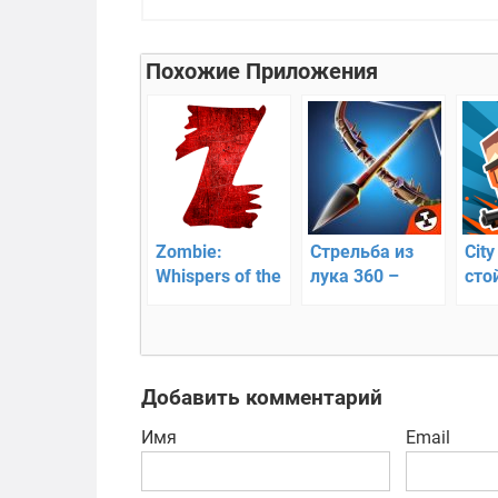
Похожие Приложения
Zombie:
Стрельба из
City
Whispers of the
лука 360 –
сто
Dead — 3D
отточите свое
стр
шутер с
мастерство
восставшими
зомби
Добавить комментарий
Имя
Email