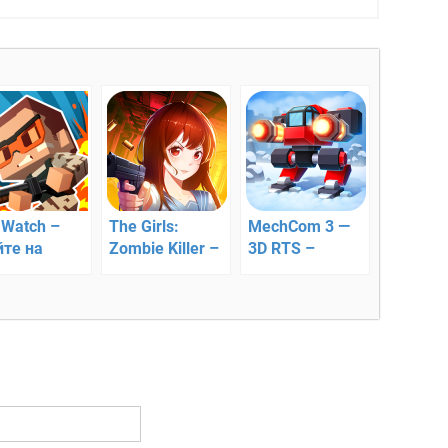
 Watch –
The Girls:
MechCom 3 —
йте на
Zombie Killer –
3D RTS –
аже города
уничтожьте
сражение в
кровожадных
мире роботов
врагов