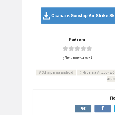
Скачать Gunship Air Strike Sk
Рейтинг
( Пока оценок нет )
3d игры на android
Игры на Андроид б
игры
По