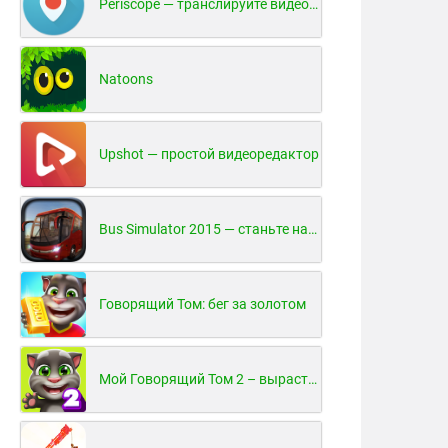
Periscope — транслируйте видео в реальном времени!
Natoons
Upshot — простой видеоредактор
Bus Simulator 2015 — станьте настоящим водителем автобуса!
Говорящий Том: бег за золотом
Мой Говорящий Том 2 – вырасти и воспитай своего котенка