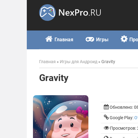
Skip
to
content
Главная
Игры
Пр
Главная
»
Игры для Андроид
»
Gravity
Gravity
Обновлено:
0
Google Play:
О
Просмотров: 