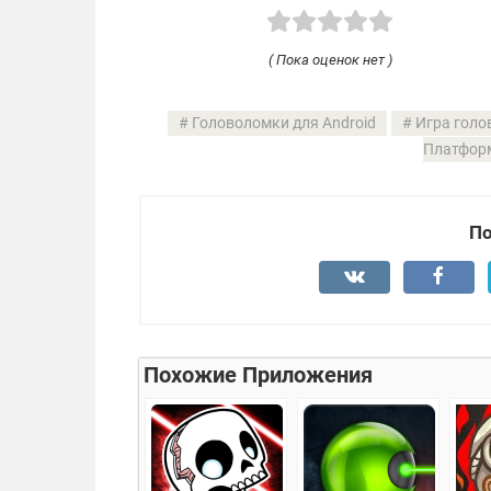
( Пока оценок нет )
Головоломки для Android
Игра голо
Платфор
По
Похожие Приложения