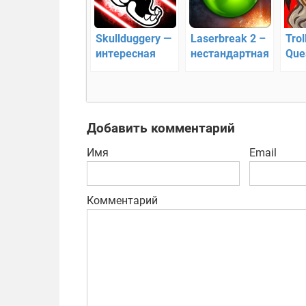
Skullduggery —
Laserbreak 2 –
Trol
интересная
нестандартная
Que
хардкорная
головоломка
Trol
головоломка
гол
Добавить комментарий
Имя
Email
Комментарий