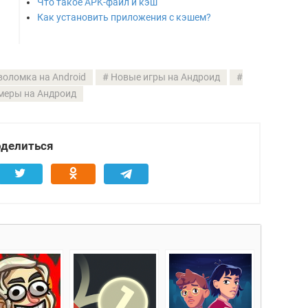
Что такое APK-файл и кэш
Как установить приложения с кэшем?
воломка на Android
Новые игры на Андроид
меры на Андроид
делиться