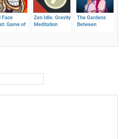
l Face
Zen Idle: Gravity
The Gardens
st: Game of
Meditation
Between
ls —
оволомка