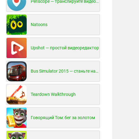
Periscope — транслируйте видео в реальном времени!
Natoons
Upshot — простой видеоредактор
Bus Simulator 2015 — станьте настоящим водителем автобуса!
Teardown Walkthrough
Говорящий Том: бег за золотом