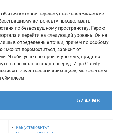
 события которой перенесут вас в космические
 бесстрашному астронавту преодолевать
ествия по безвоздушному пространству. Герою
ортала и перейти на следующий уровень. Он не
а лишь в определенные точки, причем по особому
аж может переместиться, зависит от
ми. Чтобы успешно пройти уровень, придется
ть на несколько ходов вперед. Игра Gravity
ением с качественной анимацией, множеством
 геймплеем.
57.47 MB
Как установить?