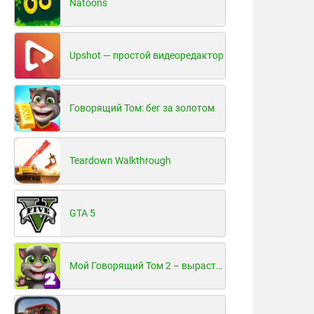
Natoons
Upshot — простой видеоредактор
Говорящий Том: бег за золотом
Teardown Walkthrough
GTA 5
Мой Говорящий Том 2 – вырасти и воспитай своего котенка