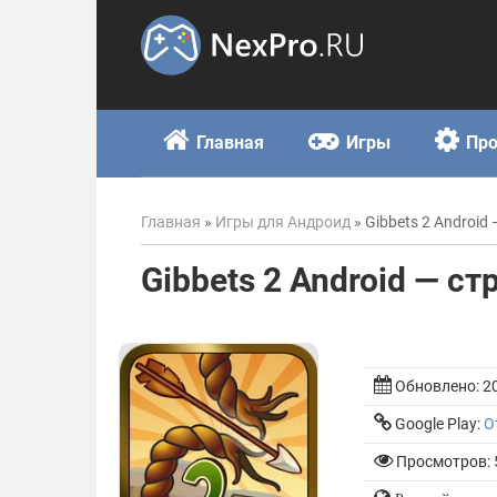
Skip
to
content
Главная
Игры
Пр
Главная
»
Игры для Андроид
»
Gibbets 2 Android
Gibbets 2 Android — ст
Обновлено:
2
Google Play:
О
Просмотров: 