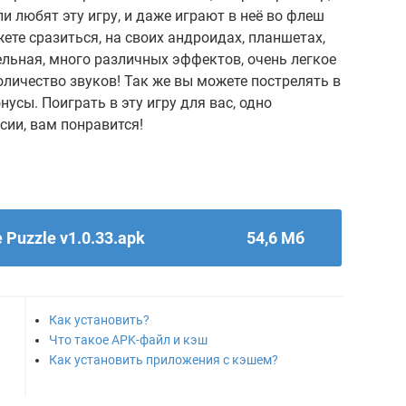
и любят эту игру, и даже играют в неё во флеш
жете сразиться, на своих андроидах, планшетах,
ельная, много различных эффектов, очень легкое
оличество звуков! Так же вы можете пострелять в
нусы. Поиграть в эту игру для вас, одно
сии, вам понравится!
 Puzzle v1.0.33.apk
54,6 Мб
Как установить?
Что такое APK-файл и кэш
Как установить приложения с кэшем?