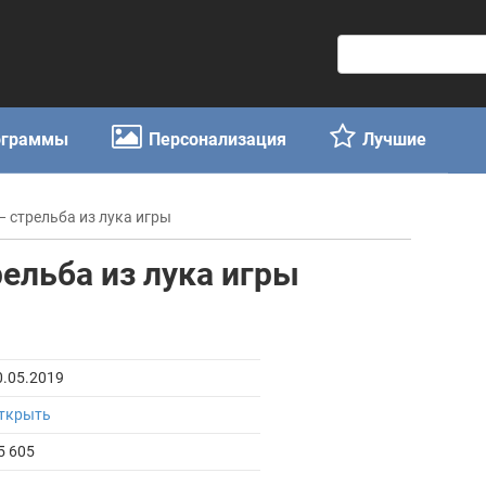
П
о
и
с
ограммы
Персонализация
Лучшие
к
:
 — стрельба из лука игры
рельба из лука игры
0.05.2019
ткрыть
5 605