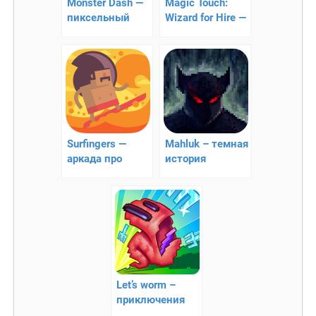
Monster Dash —
Magic Touch:
пиксельный
Wizard for Hire —
платформер
пиксельная
аркада
Surfingers —
Mahluk – темная
аркада про
история
серфингиста!
Let’s worm –
приключения
бесстрашного