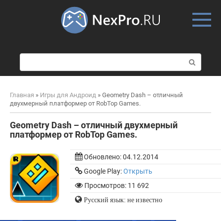
Skip
to
content
П
о
и
с
Главная
»
Игры для Андроид
»
Geometry Dash – отличный
к
двухмерный платформер от RobTop Games.
:
Geometry Dash – отличный двухмерный
платформер от RobTop Games.
Обновлено:
04.12.2014
Google Play:
Открыть
Просмотров: 11 692
Русский язык: не известно