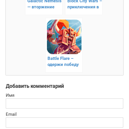
Galactic Nemesis
Block City Wars –
— вторжение
приключения в
инопланетян
пиксельном
мире
Battle Flare –
одержи победу
над монстрами
Добавить комментарий
Имя
Email