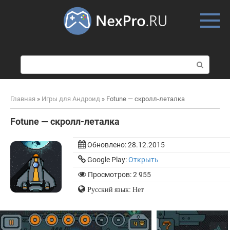
Skip
to
content
П
о
и
с
Главная
»
Игры для Андроид
»
Fotune — скролл-леталка
к
:
Fotune — скролл-леталка
Обновлено:
28.12.2015
Google Play:
Открыть
Просмотров: 2 955
Русский язык: Нет