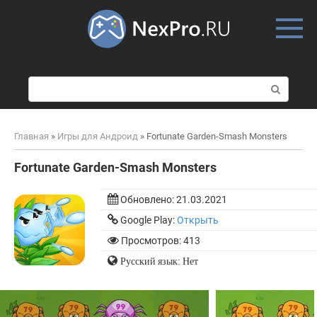
Skip
to
content
П
о
и
с
Главная
»
Игры для Андроид
»
Fortunate Garden-Smash Monsters
к
:
Fortunate Garden-Smash Monsters
Обновлено:
21.03.2021
Google Play:
Открыть
Просмотров: 413
Русский язык: Нет