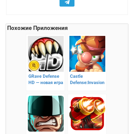
Похожие Приложения
GRave Defense
Castle
HD — новая игра
Defense:Invasion
в жанре Tower
– уничтожьте
Defense
врагов