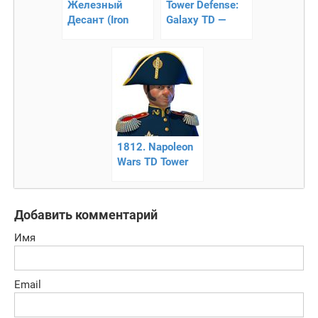
Железный
Tower Defense:
Десант (Iron
Galaxy TD —
Marines)
стратегия в
стиле TD
1812. Napoleon
Wars TD Tower
Defense strategy
game
Добавить комментарий
Имя
Email