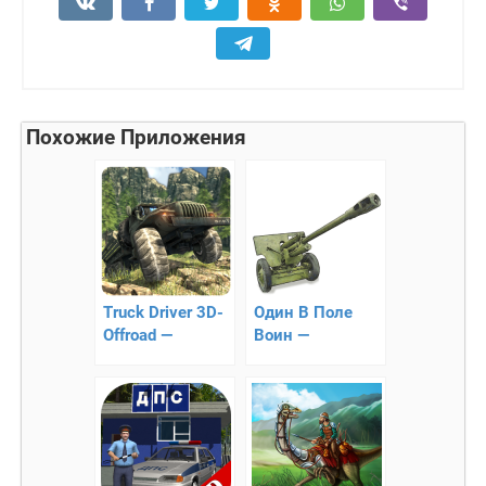
Похожие Приложения
Truck Driver 3D-
Один В Поле
Offroad —
Воин —
симулятор
симулятор
внедорожного
пушки
вождения