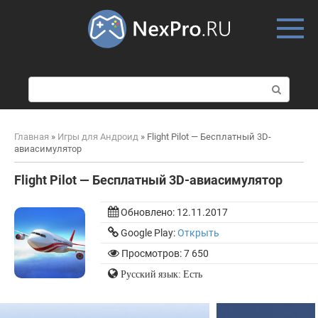
Skip
to
content
П
о
и
с
Главная
»
Игры для Андроид
»
Flight Pilot — Бесплатный 3D-
к
авиасимулятор
:
Flight Pilot — Бесплатный 3D-авиасимулятор
Обновлено:
12.11.2017
Google Play:
Открыть
Просмотров: 7 650
Русский язык: Есть