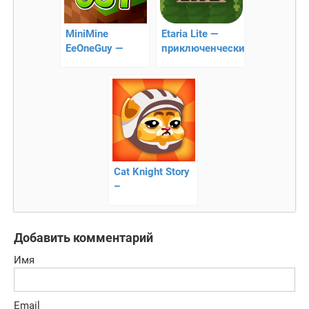
MiniMine
Etaria Lite —
EeOneGuy —
приключенческий
помогите
платформер
ИванГаю
преодолеть все
препятствия!
Cat Knight Story
–
противостояние
котов
Добавить комментарий
Имя
Email