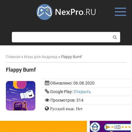
Skip
to
content
П
о
и
с
Главная
»
Игры для Андроид
»
Flappy Bumf
к
:
Flappy Bumf
Обновлено:
06.08.2020
Google Play:
Открыть
Просмотров: 314
Русский язык: Нет