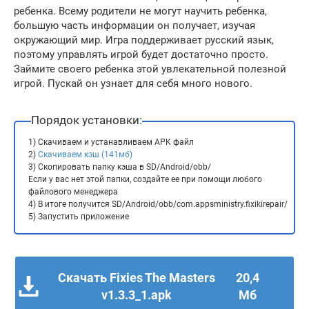
ребенка. Всему родители не могут научить ребенка,
большую часть информации он получает, изучая
окружающий мир. Игра поддерживает русский язык,
поэтому управлять игрой будет достаточно просто.
Займите своего ребенка этой увлекательной полезной
игрой. Пускай он узнает для себя много нового.
Порядок установки:
1) Скачиваем и устанавливаем APK файл
2)
Скачиваем кэш (141мб)
3) Скопировать папку кэша в SD/Android/obb/
Если у вас нет этой папки, создайте ее при помощи любого
файлового менеджера
4) В итоге получится SD/Android/obb/com.appsministry.fixikirepair/
5) Запустить приложение
Скачать Fixies The Masters
20,4
v1.3.3_1.apk
Мб