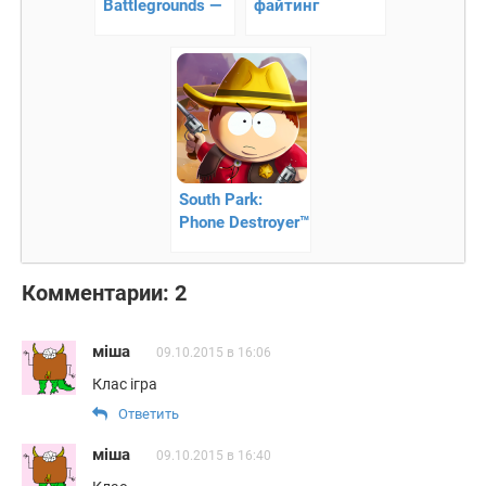
Battlegrounds —
файтинг
игра на
выживание
South Park:
Phone Destroyer™
— бои в
реальном
Комментарии: 2
времени
міша
09.10.2015 в 16:06
Клас ігра
Ответить
міша
09.10.2015 в 16:40