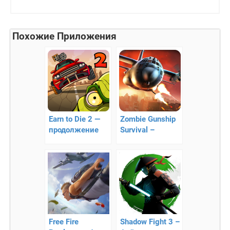
Похожие Приложения
Earn to Die 2 —
Zombie Gunship
продолжение
Survival –
экшена
уничтожайте
зомби с
воздуха!
Free Fire
Shadow Fight 3 –