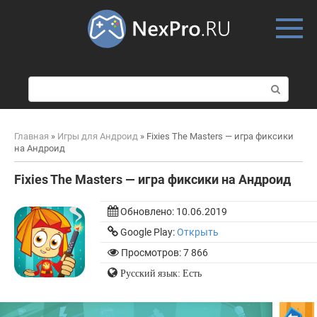
Skip
to
content
П
о
и
с
Главная
»
Игры для Андроид
»
Fixies The Masters — игра фиксики
к
на Андроид
:
Fixies The Masters — игра фиксики на Андроид
Обновлено:
10.06.2019
Google Play:
Открыть
Просмотров: 7 866
Русский язык: Есть