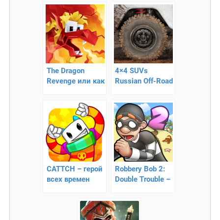
The Dragon
4×4 SUVs
Revenge или как
Russian Off-Road
драконы могут
2 – интересный
мстить
симулятор
CATTCH – герой
Robbery Bob 2:
всех времен
Double Trouble –
приключения
Боба