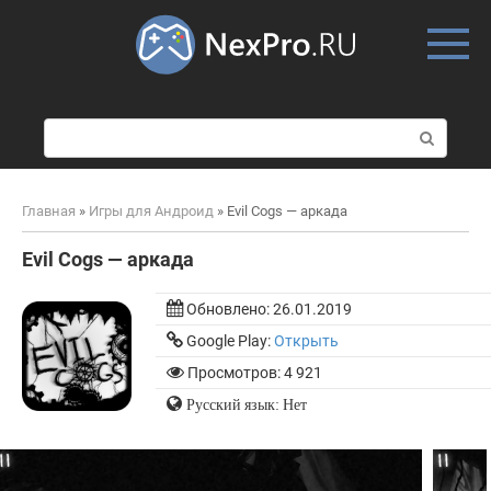
Skip
to
content
П
о
и
с
Главная
»
Игры для Андроид
»
Evil Cogs — аркада
к
:
Evil Cogs — аркада
Обновлено:
26.01.2019
Google Play:
Открыть
Просмотров: 4 921
Русский язык: Нет