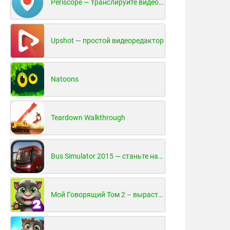
Periscope — транслируйте видео в реальном времени!
Upshot — простой видеоредактор
Natoons
Teardown Walkthrough
Bus Simulator 2015 — станьте настоящим водителем автобуса!
Мой Говорящий Том 2 – вырасти и воспитай своего котенка