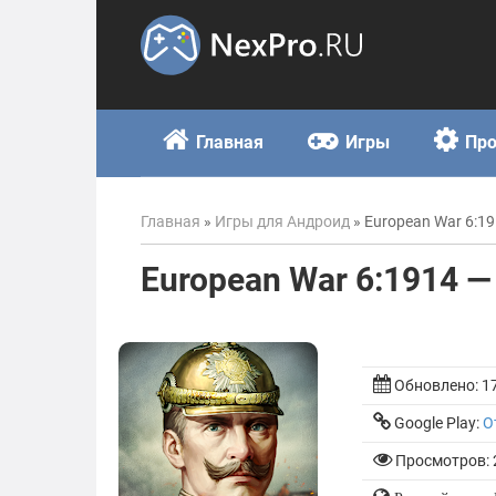
Skip
to
content
Главная
Игры
Пр
Главная
»
Игры для Андроид
»
European War 6:1
European War 6:1914 
Обновлено:
1
Google Play:
О
Просмотров: 