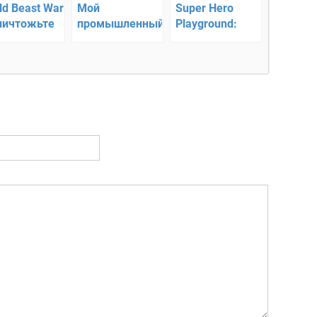
ld Beast War
Мой
Super Hero
ничтожьте
промышленный
Playground:
ь мир RPG!
магнат — Игра-
Ragdoll Stick
кликер