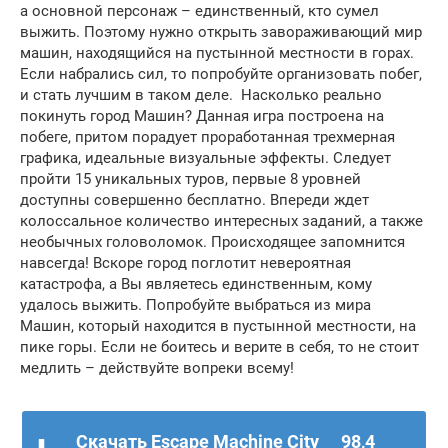
а основной персонаж – единственный, кто сумел
выжить. Поэтому нужно открыть завораживающий мир
машин, находящийся на пустынной местности в горах.
Если набрались сил, то попробуйте организовать побег,
и стать лучшим в таком деле. Насколько реально
покинуть город Машин? Данная игра построена на
побеге, притом порадует проработанная трехмерная
графика, идеальные визуальные эффекты. Следует
пройти 15 уникальных туров, первые 8 уровней
доступны совершенно бесплатно. Впереди ждет
колоссальное количество интересных заданий, а также
необычных головоломок. Происходящее запомнится
навсегда! Вскоре город поглотит невероятная
катастрофа, а Вы являетесь единственным, кому
удалось выжить. Попробуйте выбраться из мира
Машин, который находится в пустынной местности, на
пике горы. Если не боитесь и верите в себя, то не стоит
медлить – действуйте вопреки всему!
Скачать Escape Machine City
98,4