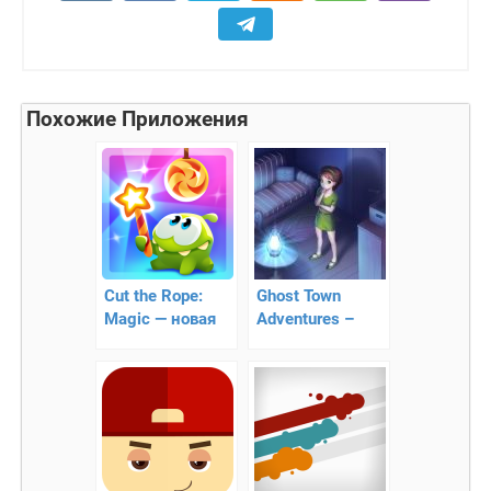
Похожие Приложения
Cut the Rope:
Ghost Town
Magic — новая
Adventures –
головоломка
узнайте самые
сокровенные
тайны