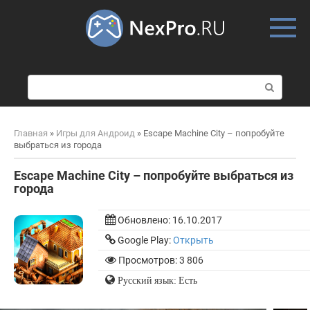
Skip
to
content
П
о
и
с
Главная
»
Игры для Андроид
»
Escape Machine City – попробуйте
к
выбраться из города
:
Escape Machine City – попробуйте выбраться из
города
Обновлено:
16.10.2017
Google Play:
Открыть
Просмотров: 3 806
Русский язык: Есть