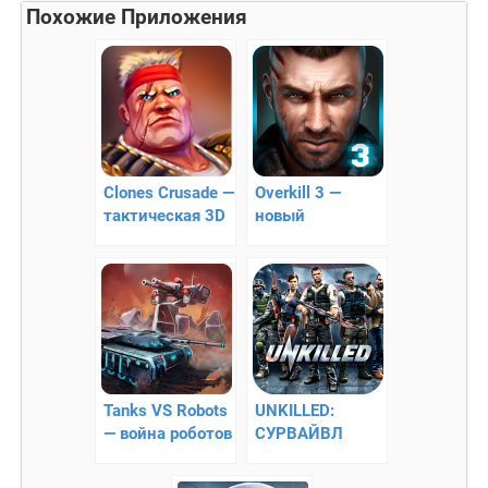
Похожие Приложения
Clones Crusade —
Overkill 3 —
тактическая 3D
новый
стратегия
захватывающий
против клонов
3D шутер!
Tanks VS Robots
UNKILLED:
— война роботов
СУРВАЙВЛ
(с
ЗОМБИ ШУТЕР –
мультиплееролм)
поборите