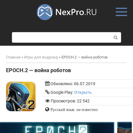
Skip
to
content
П
о
и
с
Главная
»
Игры для Андроид
»
EPOCH.2 — война роботов
к
:
EPOCH.2 — война роботов
Обновлено:
06.07.2019
Google Play:
Открыть
Просмотров: 22 542
Русский язык: не известно