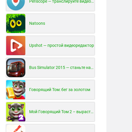
Periscope — транслируйте видео в реальном времени!
Natoons
Upshot — простой видеоредактор
Bus Simulator 2015 — станьте настоящим водителем автобуса!
Говорящий Том: бег за золотом
Мой Говорящий Том 2 – вырасти и воспитай своего котенка