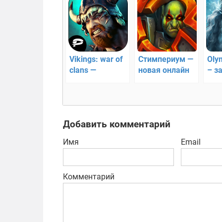
Vikings: war of
Стимпериум —
Oly
clans —
новая онлайн
– з
стратегия
стратегия!
лег
доблестных
оли
викингов!
Добавить комментарий
Имя
Email
Комментарий