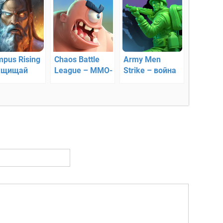
mpus Rising
Chaos Battle
Army Men
ащищай
League – MMO-
Strike – война
ендарный
RPG
за территорию
мп!