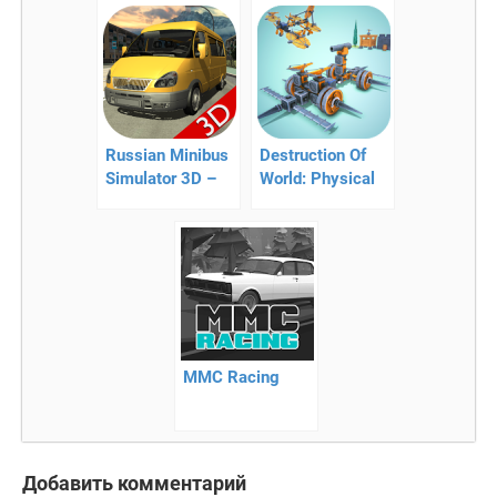
гонки
аркада для
смартфона
Russian Minibus
Destruction Of
Simulator 3D –
World: Physical
симулятор
Sandbox
автобуса
MMC Racing
Добавить комментарий