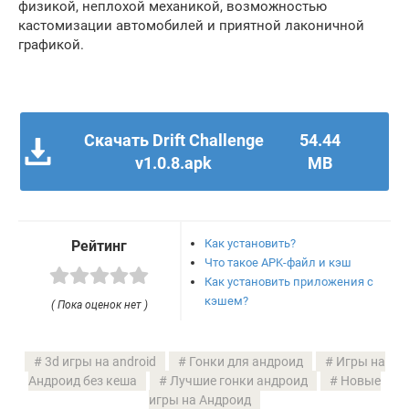
физикой, неплохой механикой, возможностью
кастомизации автомобилей и приятной лаконичной
графикой.
Скачать Drift Challenge
54.44
v1.0.8.apk
MB
Как установить?
Рейтинг
Что такое APK-файл и кэш
Как установить приложения с
кэшем?
( Пока оценок нет )
3d игры на android
Гонки для андроид
Игры на
Андроид без кеша
Лучшие гонки андроид
Новые
игры на Андроид