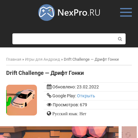
Skip
to
content
П
о
и
с
Главная
»
Игры для Андроид
»
Drift Challenge — Дрифт Гонки
к
:
Drift Challenge — Дрифт Гонки
Обновлено:
23.02.2022
Google Play:
Открыть
Просмотров: 679
Русский язык: Нет