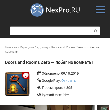
Skip
to
content
П
о
и
с
Главная
»
Игры для Андроид
»
Doors and Rooms Zero — побег из
к
комнаты
:
Doors and Rooms Zero — побег из комнаты
Обновлено:
09.10.2019
Google Play:
Открыть
Просмотров: 4 305
Русский язык: Нет