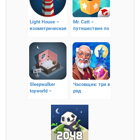
Light House –
Mr. Catt –
изометрическая
путешествие по
головоломка
млечному пути
Sleepwalker
Часовщик: три в
toyworld –
ряд
интересная
головоломка!