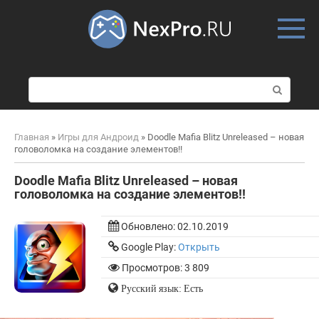
Skip
to
content
П
о
и
с
Главная
»
Игры для Андроид
»
Doodle Mafia Blitz Unreleased – новая
к
головоломка на создание элементов!!
:
Doodle Mafia Blitz Unreleased – новая
головоломка на создание элементов!!
Обновлено:
02.10.2019
Google Play:
Открыть
Просмотров: 3 809
Русский язык: Есть