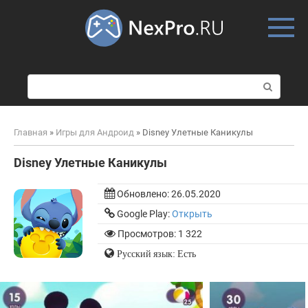
Skip
to
content
П
о
и
с
Главная
»
Игры для Андроид
»
Disney Улетные Каникулы
к
:
Disney Улетные Каникулы
Обновлено:
26.05.2020
Google Play:
Открыть
Просмотров: 1 322
Русский язык: Есть