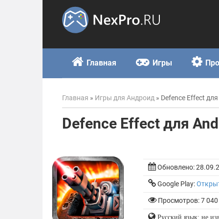
Skip
to
content
Главная
Игры
Пр
Главная
»
Игры для Андроид
»
Defence Effect для
Defence Effect для And
Обновлено:
28.09.
Google Play:
Откры
Просмотров: 7 040
Русский язык: не из