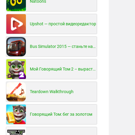
Natoons
Upshot — простой видеоредактор
Bus Simulator 2015 — станьте настоящим водителем автобуса!
Мой Говорящий Том 2 – вырасти и воспитай своего котенка
Teardown Walkthrough
Говорящий Том: бег за золотом