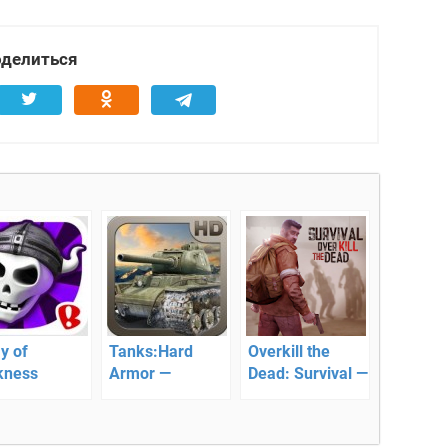
делиться
y of
Tanks:Hard
Overkill the
kness
Armor —
Dead: Survival —
ense —
уничтожаем
постапокалиптическая
роняем
вражеские
зомби-
пость и
танки!
стрелялка