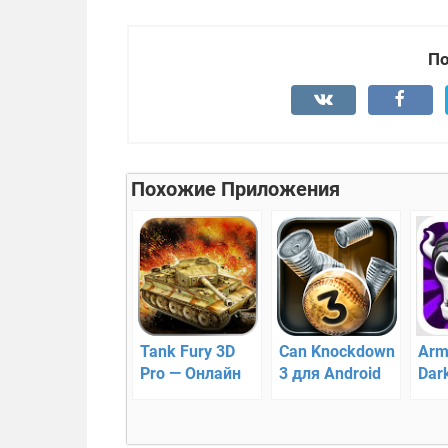
По
Похожие Приложения
Tank Fury 3D
Can Knockdown
Arm
Pro — Онлайн
3 для Android
Dar
танки для
Def
Android
обо
кре