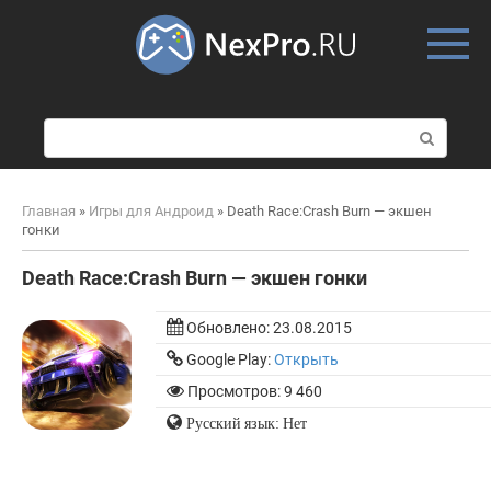
Skip
to
content
П
о
и
с
Главная
»
Игры для Андроид
»
Death Race:Crash Burn — экшен
к
гонки
:
Death Race:Crash Burn — экшен гонки
Обновлено:
23.08.2015
Google Play:
Открыть
Просмотров: 9 460
Русский язык: Нет