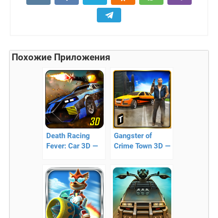
Похожие Приложения
Death Racing
Gangster of
Fever: Car 3D —
Crime Town 3D —
Гонки на
работа
уничтожение!!
безумного
гангстера