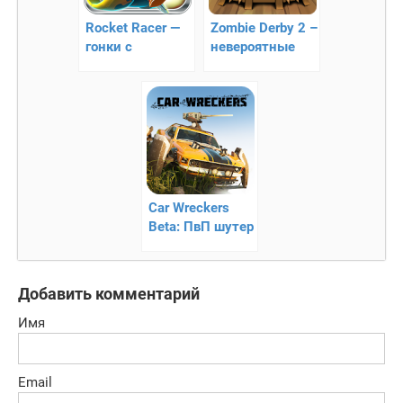
Rocket Racer —
Zombie Derby 2 –
гонки с
невероятные
оружием и
гонки
адреналином
Car Wreckers
Beta: ПвП шутер
экшен тачек
роботов
Добавить комментарий
Имя
Email