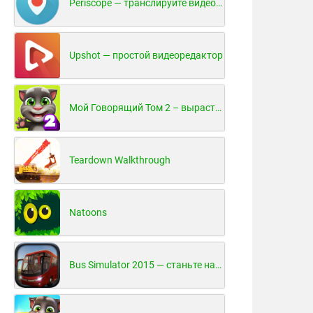
Periscope — транслируйте видео в реальном времени!
Upshot — простой видеоредактор
Мой Говорящий Том 2 – вырасти и воспитай своего котенка
Teardown Walkthrough
Natoons
Bus Simulator 2015 — станьте настоящим водителем автобуса!