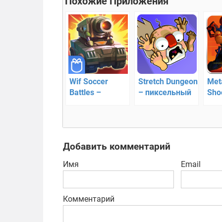
Похожие Приложения
Wif Soccer
Stretch Dungeon
Met
Battles –
– пиксельный
Sho
танковые
экшен
—
сражения
зах
экш
пла
Добавить комментарий
Имя
Email
Комментарий