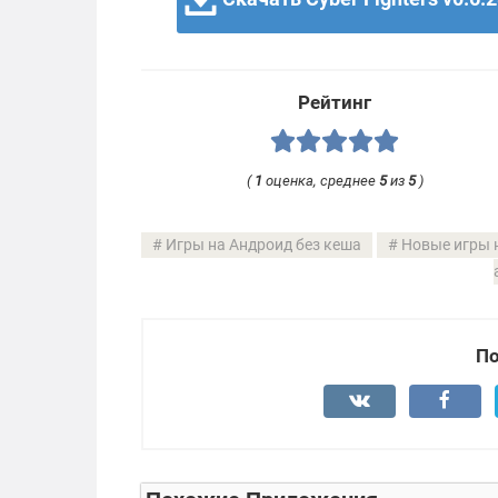
Рейтинг
(
1
оценка, среднее
5
из
5
)
Игры на Андроид без кеша
Новые игры 
По