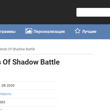
П
о
и
с
ограммы
Персонализация
Лучшие
к
:
gends Of Shadow Battle
s Of Shadow Battle
1.08.2020
ткрыть
385