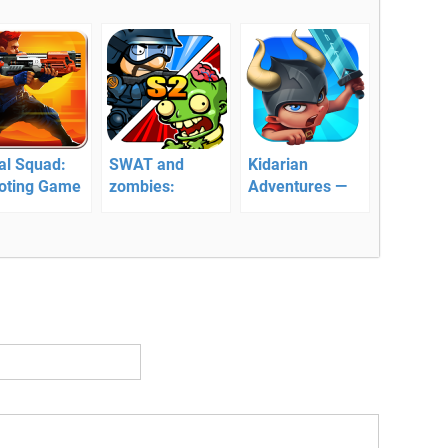
al Squad:
SWAT and
Kidarian
oting Game
zombies:
Adventures —
Season 2 –
экшен
ватывающий
командная
платформер
ен
борьба с зомби
тформер