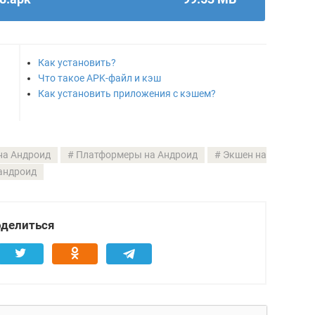
Как установить?
Что такое APK-файл и кэш
Как установить приложения с кэшем?
на Андроид
Платформеры на Андроид
Экшен на
андроид
делиться