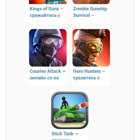
Kings of Guns –
Zombie Gunship
сражайтесь с
Survival –
зомби!
уничтожайте
зомби с
воздуха!
Counter Attack —
Hero Hunters –
онлайн cs на
сразитесь с
Андроид
врагами
Stick Tank —