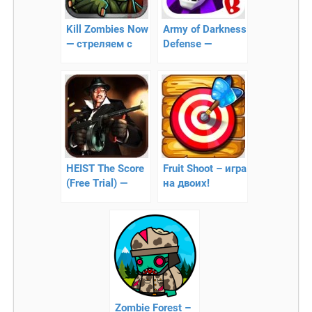
Kill Zombies Now
Army of Darkness
— cтреляем с
Defense —
высоты по
обороняем
зомби
крепость и
атакуем чужую
HEIST The Score
Fruit Shoot – игра
(Free Trial) —
на двоих!
ограбление
банка!
Zombie Forest –