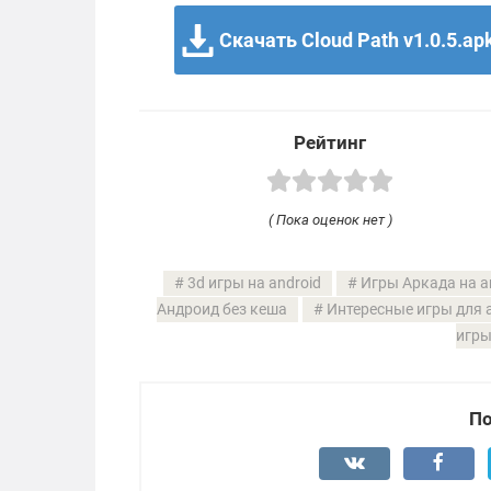
Скачать Cloud Path v1.0.5.ap
Рейтинг
( Пока оценок нет )
3d игры на android
Игры Аркада на a
Андроид без кеша
Интересные игры для 
игры
По