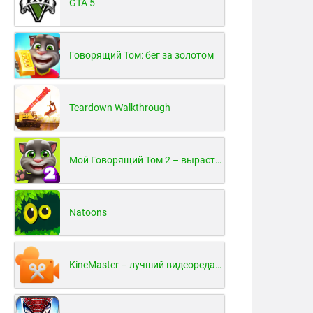
GTA 5
Говорящий Том: бег за золотом
Teardown Walkthrough
Мой Говорящий Том 2 – вырасти и воспитай своего котенка
Natoons
KineMaster – лучший видеоредактор для Android