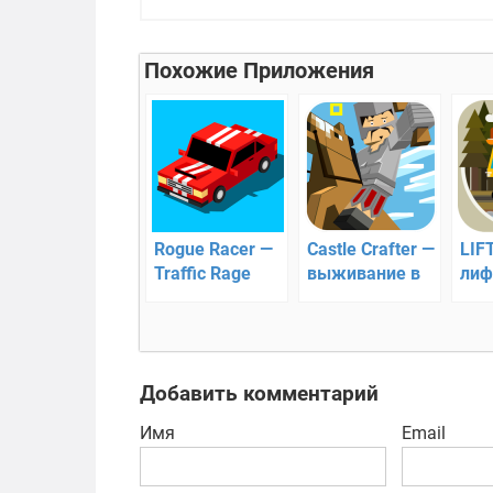
Похожие Приложения
Rogue Racer —
Castle Crafter —
LIF
Traffic Rage
выживание в
лиф
классическая
пиксельном
аркада для
мире!
смартфона
Добавить комментарий
Имя
Email