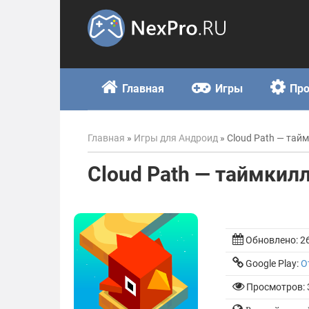
Skip
to
content
Главная
Игры
Пр
Главная
»
Игры для Андроид
»
Cloud Path — тай
Cloud Path — таймкил
Обновлено:
2
Google Play:
О
Просмотров: 