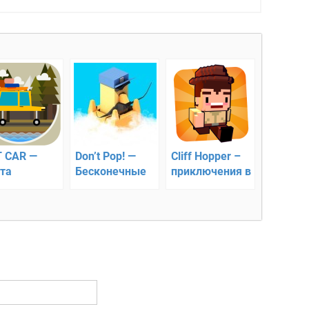
T CAR —
Don’t Pop! —
Cliff Hopper –
та
Бесконечные
приключения в
Flyer
джунглях!