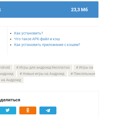
k
23,3 Мб
Как установить?
Что такое APK-файл и кэш
Как установить приложения с кэшем?
ndroid
Игры для андроид бесплатно
Игры на
андроид
Новые игры на Андроид
Пиксельные
 на Андроид
делиться