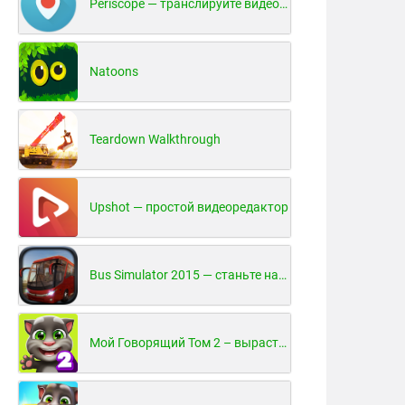
Periscope — транслируйте видео в реальном времени!
Natoons
Teardown Walkthrough
Upshot — простой видеоредактор
Bus Simulator 2015 — станьте настоящим водителем автобуса!
Мой Говорящий Том 2 – вырасти и воспитай своего котенка