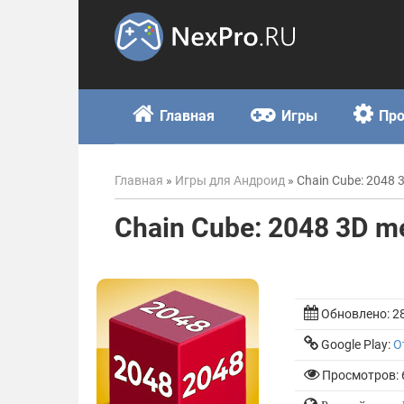
Skip
to
content
Главная
Игры
Пр
Главная
»
Игры для Андроид
»
Chain Cube: 2048 
Chain Cube: 2048 3D m
Обновлено:
2
Google Play:
О
Просмотров: 