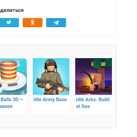
делиться
 Balls 3D —
Idle Army Base
Idle Arks: Build
авная
at Sea
уальная
ада