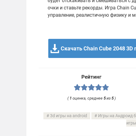
будет отскакивать и смешиваться с д
очки и ставьте рекорды. Игра Chain 
управление, реалистичную физику и м
Скачать Chain Cube 2048 3D 
Рейтинг
(
1
оценка, среднее
5
из
5
)
3d игры на android
Игры на Андроид б
игры