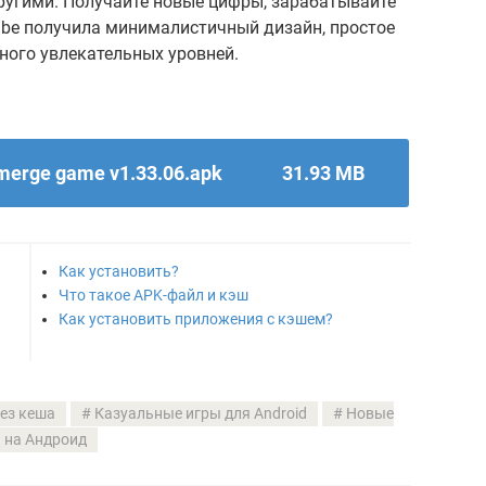
ругими. Получайте новые цифры, зарабатывайте
Cube получила минималистичный дизайн, простое
ного увлекательных уровней.
merge game v1.33.06.apk
31.93 MB
Как установить?
Что такое APK-файл и кэш
Как установить приложения с кэшем?
ез кеша
Казуальные игры для Android
Новые
 на Андроид