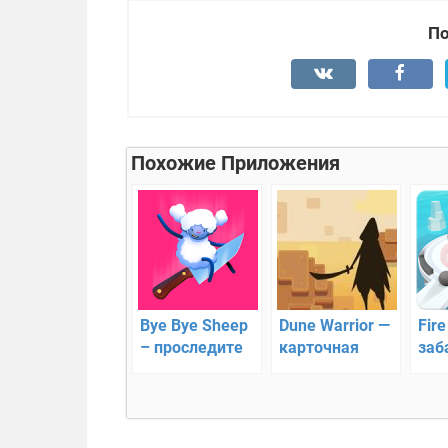
По
Похожие Приложения
Bye Bye Sheep
Dune Warrior —
Fire
– проследите
карточная
заб
за овцами
стратегия
каз
арк