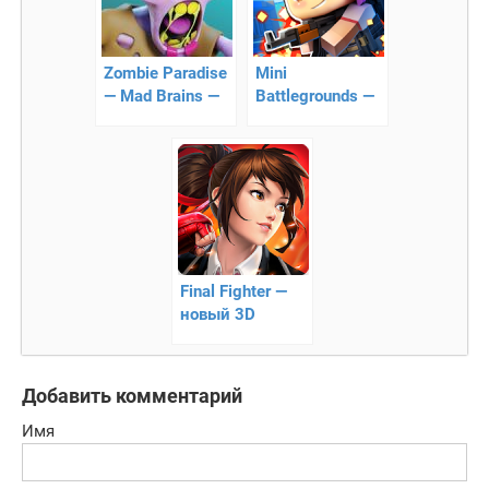
Zombie Paradise
Mini
— Mad Brains —
Battlegrounds —
зомби-
онлайн
апокалипсис
сражения
Final Fighter —
новый 3D
файтинг
Добавить комментарий
Имя