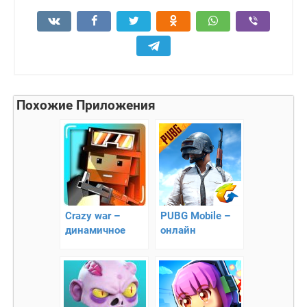
Похожие Приложения
Crazy war –
PUBG Mobile –
динамичное
онлайн
сражение
выживание на
острове