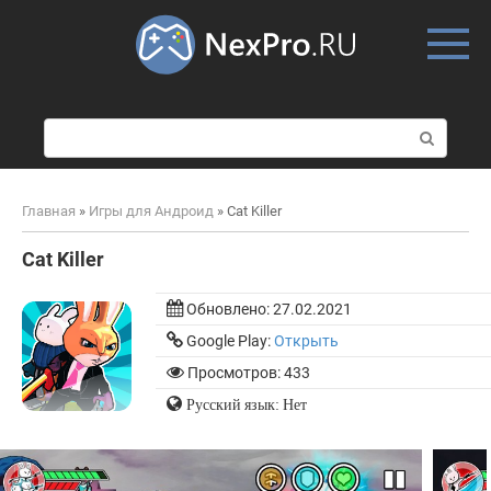
Skip
to
content
П
о
и
с
Главная
»
Игры для Андроид
»
Cat Killer
к
:
Cat Killer
Обновлено:
27.02.2021
Google Play:
Открыть
Просмотров: 433
Русский язык: Нет