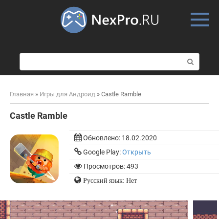
Skip
to
content
П
о
и
с
Главная
»
Игры для Андроид
»
Castle Ramble
к
:
Castle Ramble
Обновлено:
18.02.2020
Google Play:
Открыть
Просмотров: 493
Русский язык: Нет