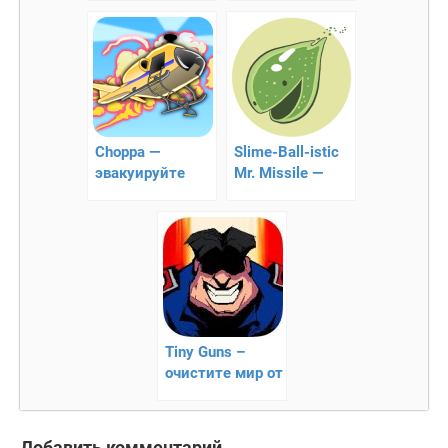
плотформер
развлечение
Сhoppa —
Slime-Ball-istic
эвакуируйте
Mr. Missile —
людей!!
cпасаем
планету!!
Tiny Guns –
очистите мир от
преступности
Добавить комментарий