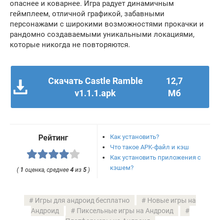
опаснее и коварнее. Игра радует динамичным
геймплеем, отличной графикой, забавными
персонажами с широкими возможностями прокачки и
рандомно создаваемыми уникальными локациями,
которые никогда не повторяются.
Скачать Castle Ramble
12,7
v1.1.1.apk
Мб
Как установить?
Рейтинг
Что такое APK-файл и кэш
Как установить приложения с
кэшем?
(
1
оценка, среднее
4
из
5
)
Игры для андроид бесплатно
Новые игры на
Андроид
Пиксельные игры на Андроид