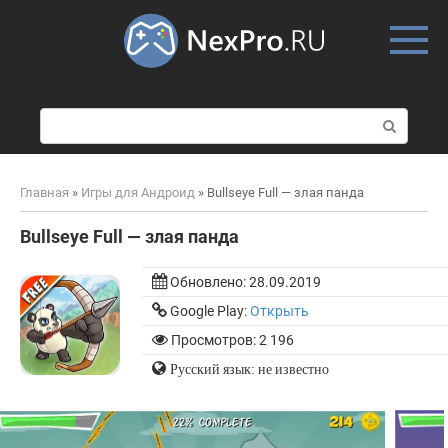
Skip
to
content
П
о
и
с
Главная
»
Игры для Андроид
»
Bullseye Full — злая панда
к
:
Bullseye Full — злая панда
Обновлено:
28.09.2019
Google Play:
Открыть
Просмотров: 2 196
Русский язык: не известно