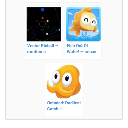
танчики на
Лучший раннер
Android!!
Vector Pinball —
Fish Out Of
пинбол с
Water! — новая
векторной
аркада про
графикой
рыбку
Octodad: Dadliest
Catch —
приключеская
игра