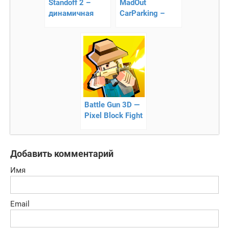
Standoff 2 –
MadOut
динамичная
CarParking –
игра от первого
стань
лица
профессиональным
парковщиком
Battle Gun 3D —
Pixel Block Fight
стрелялки
онлайн
Добавить комментарий
Имя
Email