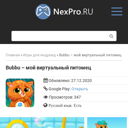
Skip
to
content
П
о
и
с
Главная
»
Игры для Андроид
»
Bubbu – мой виртуальный питомец
к
:
Bubbu – мой виртуальный питомец
Обновлено:
27.12.2020
Google Play:
Открыть
Просмотров: 347
Русский язык: Есть