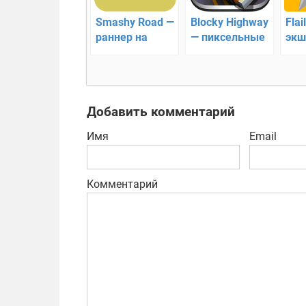
Smashy Road —
Blocky Highway
Flai
раннер на
— пиксельные
экш
машинках
3D гонки
Добавить комментарий
Имя
Email
Комментарий