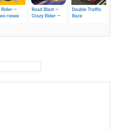
l Rider —
Road Blast —
Double Traffic
ен гонки
Crazy Rider —
Race
экшен-гонка