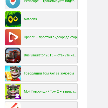
Periscope — транслируйте видео в реальном времени!
Natoons
Upshot — простой видеоредактор
Bus Simulator 2015 — станьте настоящим водителем автобуса!
Говорящий Том: бег за золотом
Мой Говорящий Том 2 – вырасти и воспитай своего котенка