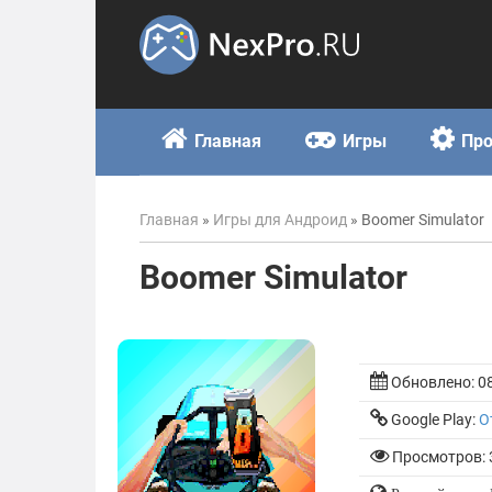
Skip
to
content
Главная
Игры
Пр
Главная
»
Игры для Андроид
»
Boomer Simulator
Boomer Simulator
Обновлено:
0
Google Play:
О
Просмотров: 