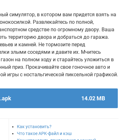
ный симулятор, в котором вам придется взять на
онокосилкой. Развлекайтесь по полной,
нспортном средстве по огромному двору. Ваша
ть территорию двора и добраться до гаража.
евьев и камней. Не тормозите перед
лки злыми соседями и давите их. Мчитесь
 газон на полном ходу и старайтесь уложиться в
нный приз. Прокачивайте свое гоночное авто и
ной игры с ностальгической пиксельной графикой.
.apk
14.02 MB
Как установить?
Что такое APK-файл и кэш