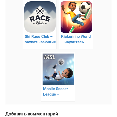
футбол
Ski Race Club –
Kickerinho World
захватывающие
– научитесь
лыжние гонки!
футбольным
финтам
Mobile Soccer
League –
мультяжный
футбол
Добавить комментарий