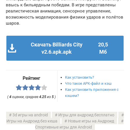
ввысь к бильярдным победам. В игре представлены
реалистическая анимация, сенсорное управление,
возможность моделирования физики ударов и полётов
шаров.
Скачать Billiards City
20,5
v2.6.apk.apk
Мб
Как установить?
Рейтинг
Что такое APK-файл и кэш
Как установить приложения с
кэшем?
(
4
оценки, среднее
4.25
из
5
)
3d игры на android
Игры для андроид бесплатно
Игры на Андроид без кеша
Новые игры на Андроид
Спортивные игры для Android