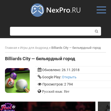
Skip
to
content
П
о
и
с
Главная
»
Игры для Андроид
»
Billiards City — бильярдный город
к
:
Billiards City — бильярдный город
Обновлено:
26.11.2018
Google Play:
Открыть
Просмотров: 2 794
Русский язык: Нет