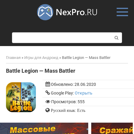
Skip
to
content
П
о
и
с
Главная
»
Игры для Андроид
»
Battle Legion — Mass Battler
к
:
Battle Legion — Mass Battler
Обновлено:
28.06.2020
Google Play:
Открыть
Просмотров: 555
Русский язык: Есть