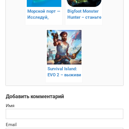
Морской порт —
Bigfoot Monster
Исследуй,
Hunter – станьте
Собирай и
охотником
Торгуй
Survival Island:
EVO 2 – выживи
на необитаемом
острове
Добавить комментарий
Имя
Email