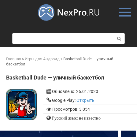
Skip
to
content
П
о
и
с
Главная
»
Игры для Андроид
»
Basketball Dude — уличный
к
баскетбол
:
Basketball Dude — уличный баскетбол
Обновлено:
26.01.2020
Google Play:
Открыть
Просмотров: 3 054
Русский язык: не известно